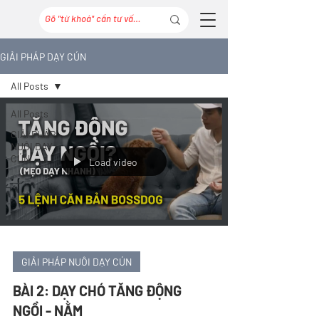
GIẢI PHÁP DẠY CÚN
All Posts
All Posts
GIẢI PHÁP
NUÔI DẠY
CÚN
Load video
GIẢI PHÁP NUÔI DẠY CÚN
BÀI 2: DẠY CHÓ TĂNG ĐỘNG
NGỒI - NẰM