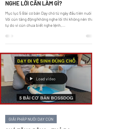
NGHE LỜI CẦN LÀM GÌ?
Mục lục 5 Bài cơ bản Dạy chó từ ngày đầu tiên nuôi
Với cún tăng động/không nghe lời thì không nên thả
tự do vì cún chưa biết nghe lệnh,...
Load video
GIẢI PHÁP NUÔI DẠY CÚN