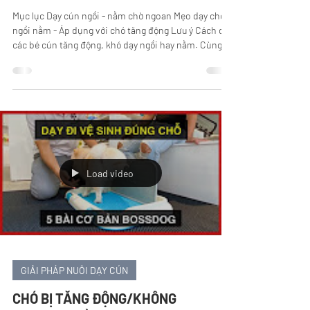
Mục lục Dạy cún ngồi - nằm chờ ngoan Mẹo dạy chó
ngồi nằm - Áp dụng với chó tăng động Lưu ý Cách dạy
các bé cún tăng động, khó dạy ngồi hay nằm. Cùng
BossDog xem qua nhé! 1. Dạy cún ngồi - nằm chờ
ngoan 2. Mẹo dạy chó ngồi nằm - Áp dụng với chó
tăng động Cún tăng động khó dạy -> nên giữ cún
trong quây/chuồng sẽ dễ dạy. Lưu ý Nếu cún chỉ nằm
dài, không ngồi --> Kiểm tra sàn có quá trơn khiến
cún khó ngồi hay không. Có thể sử dụng thêm thảm
huấn luyện của BossDog. Nếu cún ch
Load video
GIẢI PHÁP NUÔI DẠY CÚN
CHÓ BỊ TĂNG ĐỘNG/KHÔNG