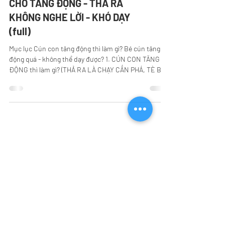
CHÓ TĂNG ĐỘNG - THẢ RA
KHÔNG NGHE LỜI - KHÓ DẠY
(full)
Mục lục Cún con tăng động thì làm gì? Bé cún tăng
động quá - không thể dạy được? 1. CÚN CON TĂNG
ĐỘNG thì làm gì? (THẢ RA LÀ CHẠY CẮN PHÁ, TÈ BẬY
ĐÁNH DẤU, GỌI KHÔNG NGHE?) Với cún tăng
động/không nghe lời thì không nên thả tự do vì cún
chưa biết nghe lệnh, càng thả càng phá + đi vệ sinh
bậy nhiều hơn. Bạn cần giữ cún trong chuồng và bắt
đầu dạy 5 bài cơ bản . Khi nào cún biết nghe và bình
tĩnh hơn mới thả dần khi có chủ canh chừng nhé. Các
video hướng dẫn 5 bài cơ bản: ...