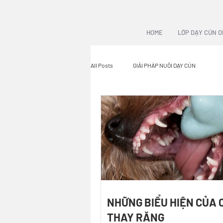
HOME
LỚP DẠY CÚN O
All Posts
GIẢI PHÁP NUÔI DẠY CÚN
NHỮNG BIỂU HIỆN CỦA 
THAY RĂNG