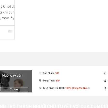
 ý Chơi dây
, mọc lẫy,
 những
Độ tuổi cún
 tuổi sẽ
ng mới) -
nhìn hơi
 tù tròn 2.
hi - nhưng
và không ch
NG TRỞ THÀNH NGƯỜI CHỦ TUYỆT VỜI CỦA CÚN CƯ