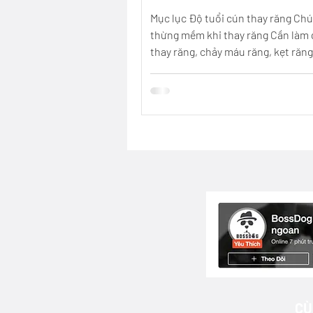
Mục lục Độ tuổi cún thay răng Chú
thừng mềm khi thay răng Cần làm gì khi cún
thay răng, chảy máu răng, kẹt răng
mọc chồng răng? Cùng tham khảo
thông tin sau từ BossDog nhé! 1. 
thay răng Cún từ khoảng 4-7 tháng
thay răng (rụng răng sữa và mọc ră
Răng sữa: mảnh, nhỏ, nhọn hoắt, 
rỗng - Răng vĩnh viễn: To, trắng sứ,
CHÚ Ý - Cún có thể ăn ít hơn mọi k
không sao, duy trì đều chế độ ăn 
CÙ