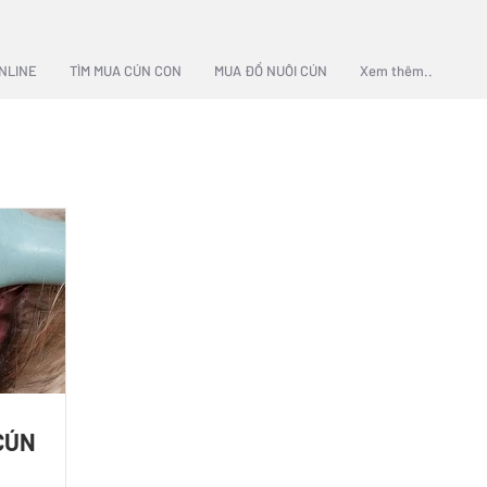
NLINE
TÌM MUA CÚN CON
MUA ĐỒ NUÔI CÚN
Xem thêm..
CÚN