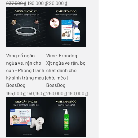
Regular Price
Sale Price
Price
237.500 ₫
190.000 ₫
220.000 ₫
Vòng cổ ngăn
Vime-Frondog -
ngừa ve, rận cho
Xịt ngừa ve rận, bọ
cún - Phòng tránh
chét dành cho
ký sinh trùng máu |
chó, mèo |
BossDog
BossDog
Regular Price
Sale Price
Regular Price
Sale Price
165.000 ₫
150.150 ₫
250.000 ₫
190.000 ₫