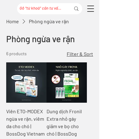
Home
Phòng ngừa ve rận
Phòng ngừa ve rận
6 products
Filter & Sort
Viên ETO-MODEX
Dung dịch Fronil
ngừa ve rận, viêm
Extra nhỏ gáy
da cho chó |
giảm ve bọ cho
BossDog Vietnam
chó | BossDog