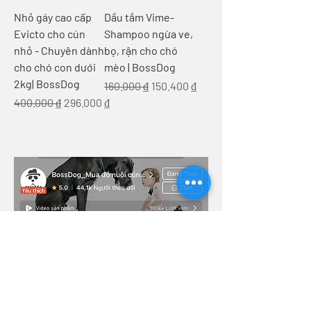
Nhỏ gáy cao cấp
Dầu tắm Vime-
Evicto cho cún
Shampoo ngừa ve,
nhỏ - Chuyên dành
bọ, rận cho chó
cho chó con dưới
mèo | BossDog
2kg| BossDog
Regular Price
Sale Price
160.000 ₫
150.400 ₫
Regular Price
Sale Price
400.000 ₫
296.000 ₫