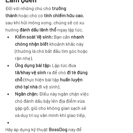
Đối với những chú chó 
trưởng 
thành
 hoặc chó có 
tính chiếm hữu cao
, 
sau khi hửi mông xong, chúng sẽ có xu 
hướng 
đánh dấu lãnh thổ
 ngay lập tức.
Kiểm soát Vệ sinh:
 Bạn cần 
nhanh 
chóng nhận biết
 khoảnh khắc này 
(thường là chó bắt đầu tìm góc hoặc 
rặn nhẹ).
Ứng dụng bài tập:
 Lập tức đưa 
tã/khay vệ sinh
 ra để chó 
đi tè đúng 
chỗ
 (thực hiện bài tập 
huấn luyện 
chó tại nhà
 đi vệ sinh).
Ngăn chặn:
 Điều này ngăn chặn việc 
chó đánh dấu bậy lên địa điểm vừa 
gặp gỡ, giữ cho không gian sạch sẽ 
và duy trì sự văn minh khi giao tiếp.
Hãy áp dụng kỹ thuật 
BossDog
 này để 