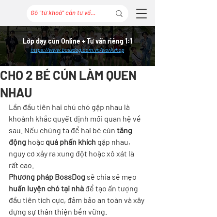
Lớp dạy cún Online + Tư vấn riêng 1:1
https://www.bossdog.com.vn/workshop
CHO 2 BÉ CÚN LÀM QUEN
NHAU
Lần đầu tiên hai chú chó gặp nhau là 
khoảnh khắc quyết định mối quan hệ về 
sau. Nếu chúng ta để hai bé cún 
tăng 
động
 hoặc 
quá phấn khích
 gặp nhau, 
nguy cơ xảy ra xung đột hoặc xô xát là 
rất cao.
Phương pháp BossDog
 sẽ chia sẻ mẹo 
huấn luyện chó tại nhà
 để tạo ấn tượng 
đầu tiên tích cực, đảm bảo an toàn và xây 
dựng sự thân thiện bền vững.