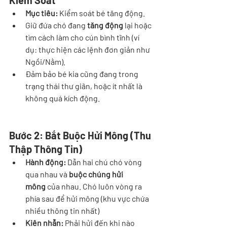
Kiểm Soát
Mục tiêu:
 Kiểm soát bé tăng động.
Giữ đứa chó đang 
tăng động
 lại hoặc 
tìm cách làm cho cún bình tĩnh (ví 
dụ: thực hiện các lệnh đơn giản như 
Ngồi/Nằm).
Đảm bảo bé kia cũng đang trong 
trạng thái thư giãn, hoặc ít nhất là 
không quá kích động.
Bước 2: Bắt Buộc Hửi Mông (Thu 
Thập Thông Tin)
Hành động:
 Dẫn hai chú chó vòng 
qua nhau và 
buộc chúng hửi 
mông
 của nhau. Chó luôn vòng ra 
phía sau để hửi mông (khu vực chứa 
nhiều thông tin nhất) 
Kiên nhẫn:
 Phải hửi đến khi nào 