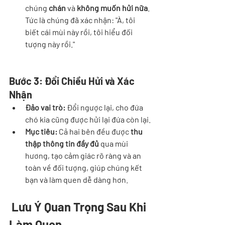
chúng 
chán
 và 
không muốn hửi nữa
. 
Tức là chúng đã xác nhận: "À, tôi 
biết cái mùi này rồi, tôi hiểu đối 
tượng này rồi."
Bước 3: Đổi Chiều Hửi và Xác 
Nhận
Đảo vai trò:
 Đổi ngược lại, cho đứa 
chó kia cũng được hửi lại đứa còn lại.
Mục tiêu:
 Cả hai bên đều được 
thu 
thập thông tin đầy đủ
 qua mùi 
hương, tạo cảm giác rõ ràng và an 
toàn về đối tượng, giúp chúng kết 
bạn và làm quen dễ dàng hơn.
 Lưu Ý Quan Trọng Sau Khi 
Làm Quen