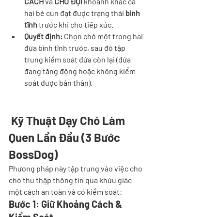
CÁCH
 và 
CHỜ ĐỢI
 khoảnh khắc cả 
hai bé cún đạt được trạng thái 
bình 
tĩnh
 trước khi cho tiếp xúc.
Quyết định:
 Chọn chờ một trong hai 
đứa bình tĩnh trước, sau đó tập 
trung kiểm soát đứa còn lại (đứa 
đang tăng động hoặc không kiểm 
soát được bản thân).
 Kỹ Thuật 
Dạy Chó
 Làm 
Quen Lần Đầu (3 Bước 
BossDog)
Phương pháp này tập trung vào việc cho 
chó thu thập thông tin qua khứu giác 
một cách an toàn và có kiểm soát:
Bước 1: Giữ Khoảng Cách & 