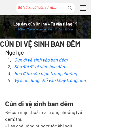
Lớp dạy cún Online + Tư vấn riêng 1:1
https://www.bossdog.com.vn/workshop
CÚN ĐI VỆ SINH BAN ĐÊM
Mục lục
Cún đi vệ sinh vào ban đêm
Sủa đòi đi vệ sinh ban đêm
Ban đêm cún pipu trong chuồng
Vệ sinh đúng chỗ vào khay trong nhà
Cún đi vệ sinh ban đêm
Để cún nhịn thoải mái trong chuồng (về 
đêm) thì:
- Hạn chế uống nước trước khi ngủ.