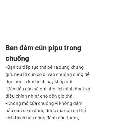
Ban đêm cún pipu trong 
chuồng
-Bạn cứ tiếp tục thả bé ra đúng khung 
giờ, nếu lỡ cún có đi vào chuồng cũng dễ 
dọn hơn là khi bé đi bậy khắp nơi. 
-Dần dần cún sẽ ghi nhớ lịch sinh hoạt và 
điều chỉnh nhịn/ chờ đến giờ thả. 
-Không mở cửa chuồng vì không đảm 
bảo cún sẽ đi đúng được mà còn có thể 
kích thích bản năng đánh dấu thêm.