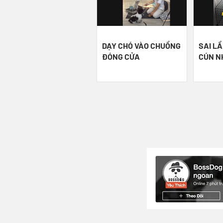
DẠY CHÓ VÀO CHUỒNG
SAI LẦ
ĐÓNG CỬA
CÚN N