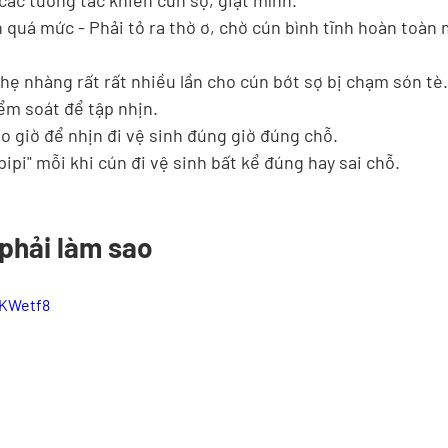
ác tương tác khiến cún sợ, giật mình.
uá mức - Phải tỏ ra thờ ơ, chờ cún bình tĩnh hoàn toàn mớ
ẹ nhàng rất rất nhiều lần cho cún bớt sợ bị chạm són tè.
ểm soát để tập nhịn.
o giờ để nhịn đi vệ sinh đúng giờ đúng chỗ.
ipi" mỗi khi cún đi vệ sinh bất kể đúng hay sai chỗ.
 phải làm sao
bKWetf8