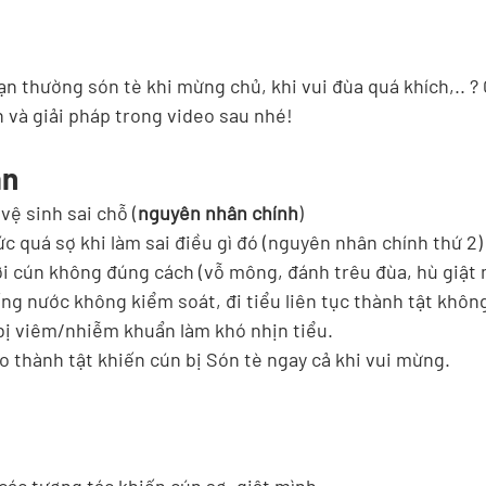
ạn thường són tè khi mừng chủ, khi vui đùa quá khích,.. 
 và giải pháp trong video sau nhé!
ân
 vệ sinh sai chỗ (
nguyên nhân chính
)
ức quá sợ khi làm sai điều gì đó (nguyên nhân chính thứ 2)
i cún không đúng cách (vỗ mông, đánh trêu đùa, hù giật m
g nước không kiểm soát, đi tiểu liên tục thành tật khôn
bị viêm/nhiễm khuẩn làm khó nhịn tiểu.
ạo thành tật khiến cún bị Són tè ngay cả khi vui mừng.