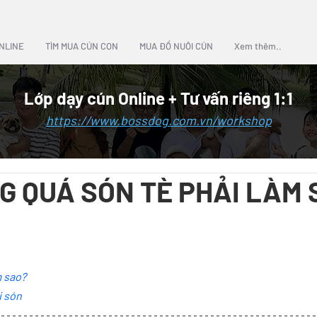
NLINE
TÌM MUA CÚN CON
MUA ĐỒ NUÔI CÚN
Xem thêm..
Lớp dạy cún Online + Tư vấn riêng 1:1
https://www.bossdog.com.vn/workshop
G QUÁ SÓN TÈ PHẢI LÀM 
m sao?
i són