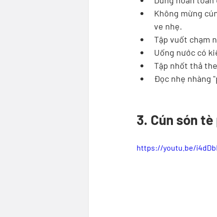
Dừng hoàn toàn c
Không mừng cún q
ve nhẹ.
Tập vuốt chạm nh
Uống nước có ki
Tập nhốt thả the
Đọc nhẹ nhàng "p
3. Cún són tè
https://youtu.be/i4dD