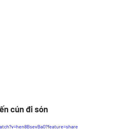
iến cún đi són
watch?v=hen8BsevBa0?feature=share