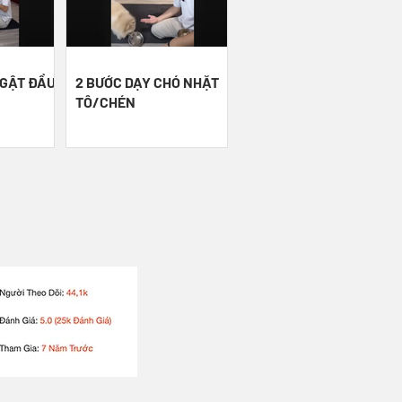
 GẬT ĐẦU
2 BƯỚC DẠY CHÓ NHẶT
TÔ/CHÉN