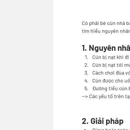
Có phải bé cún nhà b
tìm hiểu nguyên nhân
1. Nguyên nh
Cún bị nạt khi đi
Cún bị nạt tới m
Cách chơi đùa vớ
Cún được cho uốn
Đường tiểu cún 
--> Các yếu tố trên t
2. Giải pháp