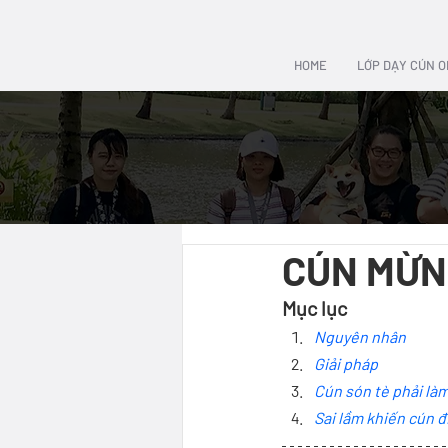
HOME
LỚP DẠY CÚN O
CÚN MỪN
Mục lục
Nguyên nhân
Giải pháp
Cún són tè phải là
Sai lầm khiến cún đ