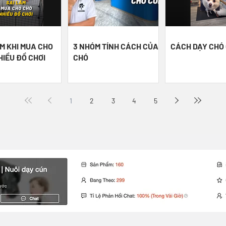
M KHI MUA CHO
3 NHÓM TÍNH CÁCH CỦA
CÁCH DẠY CHÓ
HIỀU ĐỒ CHƠI
CHÓ
1
2
3
4
5