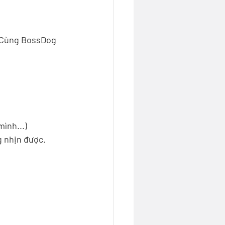
? Cùng BossDog 
ình...)
g nhịn được.