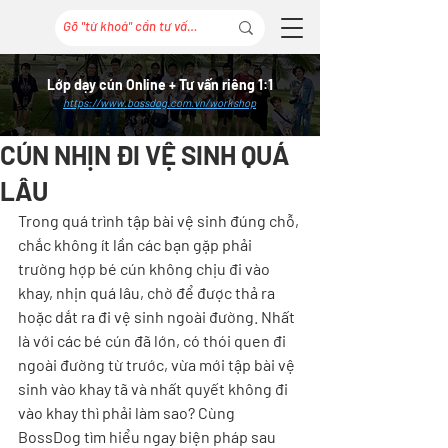
Lớp dạy cún Online + Tư vấn riêng 1:1
https://www.bossdog.com.vn/workshop
CÚN NHỊN ĐI VỆ SINH QUÁ
LÂU
Trong quá trình tập bài vệ sinh đúng chỗ, 
chắc không ít lần các bạn gặp phải 
trường hợp bé cún không chịu đi vào 
khay, nhịn quá lâu, chờ để được thả ra 
hoặc dắt ra đi vệ sinh ngoài đường. Nhất 
là với các bé cún đã lớn, có thói quen đi 
ngoài đường từ trước, vừa mới tập bài vệ 
sinh vào khay tã và nhất quyết không đi 
vào khay thì phải làm sao? Cùng 
BossDog tìm hiểu ngay biện pháp sau 