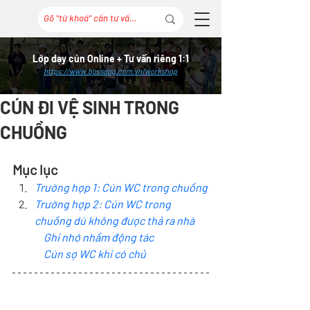
Lớp dạy cún Online + Tư vấn riêng 1:1
https://www.bossdog.com.vn/workshop
CÚN ĐI VỆ SINH TRONG
CHUỒNG
Mục lục
Trường hợp 1: Cún WC trong chuồng
Trường hợp 2: Cún WC trong 
chuồng dù không được thả ra nhà
Ghi nhớ nhầm động tác
Cún sợ WC khi có chủ