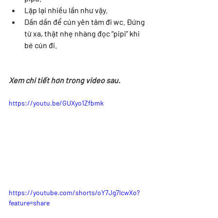
Lặp lại nhiều lần như vậy.
Dần dần để cún yên tâm đi wc. Đứng 
từ xa, thật nhẹ nhàng đọc “pipi” khi 
bé cún đi.
Xem chi tiết hơn trong video sau.
https://youtu.be/GUXyo1Zfbmk
https://youtube.com/shorts/oY7Jg7lcwXo?
feature=share