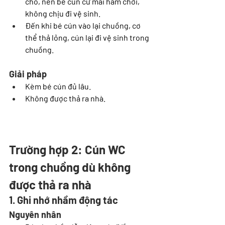
chỗ, nên bé cún cứ mãi ham chơi, 
không chịu đi vệ sinh.
Đến khi bé cún vào lại chuồng, cơ 
thể thả lỏng, cún lại đi vệ sinh trong 
chuồng.
Giải pháp
Kèm bé cún đủ lâu.
Không được thả ra nhà.
Trường hợp 2: Cún WC 
trong chuồng dù không 
được thả ra nhà
1. Ghi nhớ nhầm động tác
Nguyên nhân