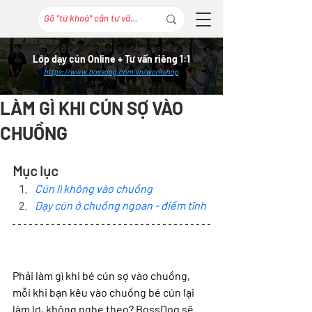
Lớp dạy cún Online + Tư vấn riêng 1:1
https://www.bossdog.com.vn/workshop
LÀM GÌ KHI CÚN SỢ VÀO
CHUỒNG
Mục lục
Cún lì không vào chuồng
Dạy cún ở chuồng ngoan - điềm tĩnh
Phải làm gì khi bé cún sợ vào chuồng, 
mỗi khi bạn kêu vào chuồng bé cún lại 
làm lơ, không nghe theo? BossDog sẽ 