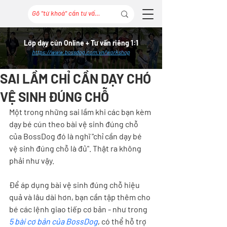
Lớp dạy cún Online + Tư vấn riêng 1:1
https://www.bossdog.com.vn/workshop
SAI LẦM CHỈ CẦN DẠY CHÓ
VỆ SINH ĐÚNG CHỖ
Một trong những sai lầm khi các bạn kèm 
dạy bé cún theo bài vệ sinh đúng chỗ 
của BossDog đó là nghĩ "chỉ cần dạy bé 
vệ sinh đúng chỗ là đủ". Thật ra không 
phải như vậy.
Để áp dụng bài vệ sinh đúng chỗ hiệu 
quả và lâu dài hơn, bạn cần tập thêm cho 
bé các lệnh giao tiếp cơ bản - như trong 
5 bài cơ bản của BossDog
, có thể hỗ trợ 