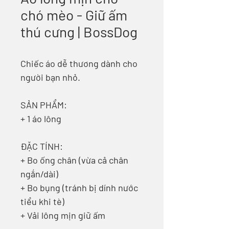
chó mèo - Giữ ấm
thú cưng | BossDog
Chiếc áo dễ thương dành cho
người bạn nhỏ.
SẢN PHẨM:
+ 1 áo lông
ĐẶC TÍNH:
+ Bo ống chân (vừa cả chân
ngắn/dài)
+ Bo bụng (tránh bị dính nước
tiểu khi tè)
+ Vải lông mịn giữ ấm