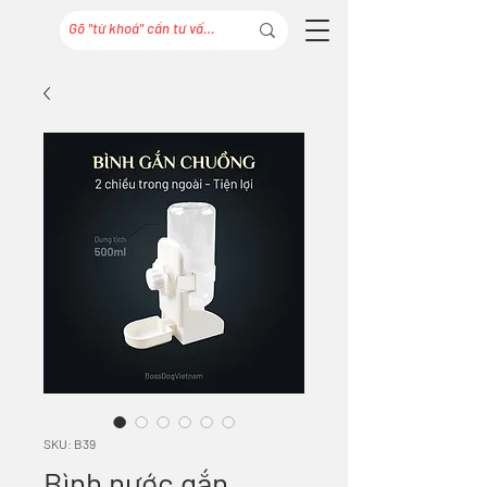
SKU: B39
Bình nước gắn