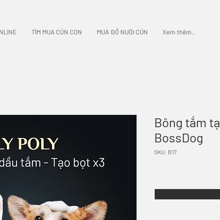
NLINE
TÌM MUA CÚN CON
MUA ĐỒ NUÔI CÚN
Xem thêm..
Bông tắm tạ
BossDog
SKU: B17