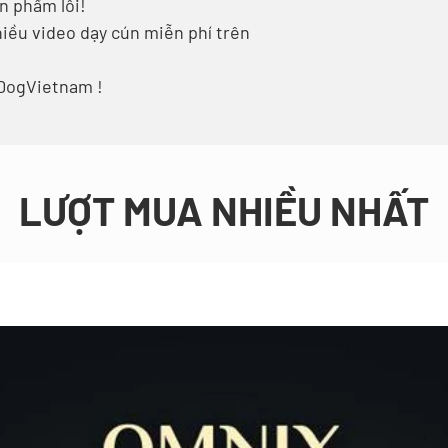
n phẩm lỗi!
iều video dạy cún miễn phí trên
DogVietnam !
LƯỢT MUA NHIỀU NHẤT