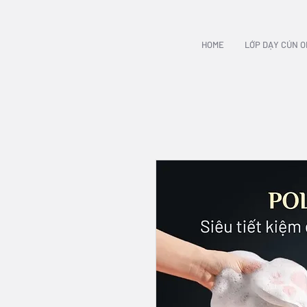
HOME
LỚP DẠY CÚN O