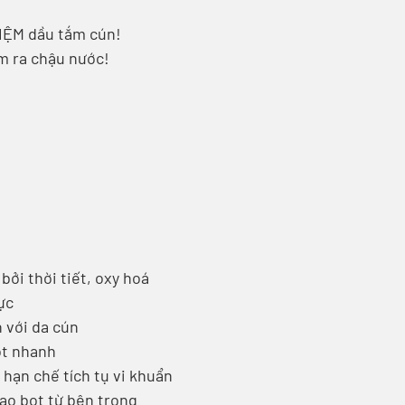
IỆM dầu tắm cún!
m ra chậu nước!
bởi thời tiết, oxy hoá
ực
 với da cún
ọt nhanh
 hạn chế tích tụ vi khuẩn
tạo bọt từ bên trong