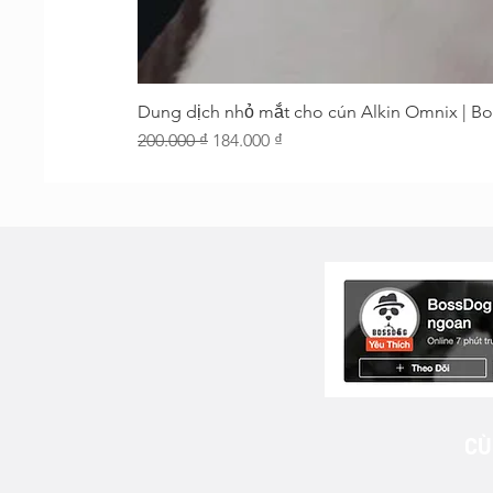
Dung dịch nhỏ mắt cho cún Alkin Omnix | B
Regular Price
Sale Price
200.000 ₫
184.000 ₫
CÙ