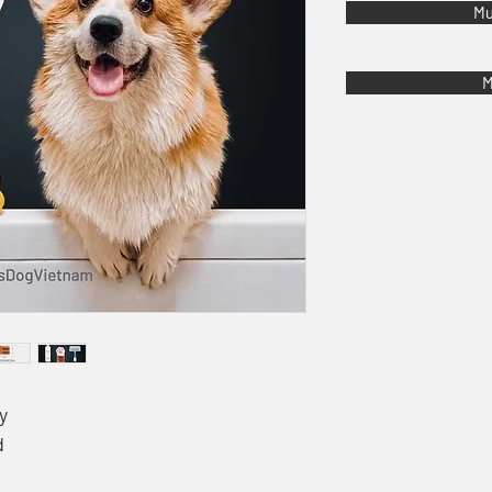
Mu
M
y
d