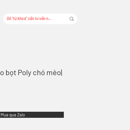
o bọt Poly chó mèo|
Mua qua Zalo