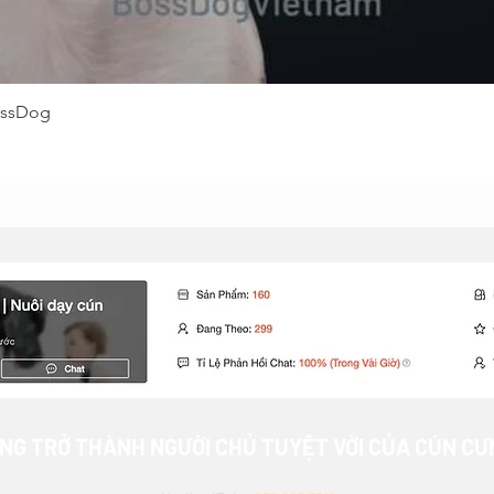
Quick View
ossDog
NG TRỞ THÀNH NGƯỜI CHỦ TUYỆT VỜI CỦA CÚN CƯ