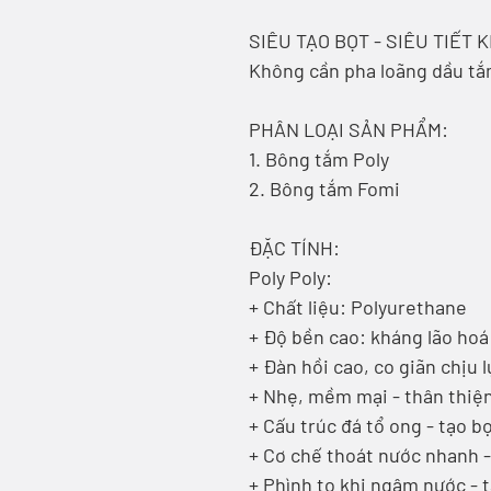
SIÊU TẠO BỌT - SIÊU TIẾT K
Không cần pha loãng dầu tắ
PHÂN LOẠI SẢN PHẨM:
1. Bông tắm Poly
2. Bông tắm Fomi
ĐẶC TÍNH:
Poly Poly:
+ Chất liệu: Polyurethane
+ Độ bền cao: kháng lão hoá 
+ Đàn hồi cao, co giãn chịu l
+ Nhẹ, mềm mại - thân thiện
+ Cấu trúc đá tổ ong - tạo b
+ Cơ chế thoát nước nhanh -
+ Phình to khi ngâm nước - 