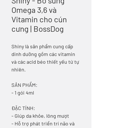
Shiny - Bổ sung
Omega 3,6 và
Vitamin cho cún
cưng | BossDog
Shiny là sản phẩm cung cấp
dinh dưỡng gồm các vitamin
và các acid béo thiết yếu từ tự
nhiên.
SẢN PHẨM:
- 1 gói 4ml
ĐẶC TÍNH:
- Giúp da khỏe, lông mượt
- Hỗ trợ phát triển trí não và