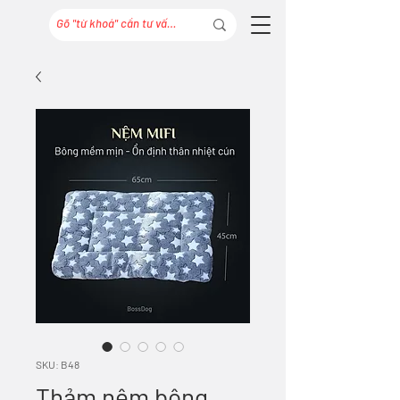
SKU: B48
Thảm nệm bông