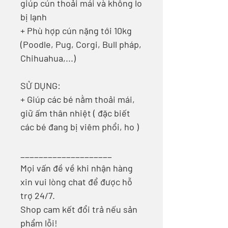
giúp cún thoải mái và không lo
bị lạnh
+ Phù hợp cún nặng tới 10kg
(Poodle, Pug, Corgi, Bull pháp,
Chihuahua,...)
SỬ DỤNG:
+ Giúp các bé nằm thoải mái,
giữ ấm thân nhiệt ( đặc biết
các bé đang bị viêm phổi, ho )
____________________
Mọi vấn đề về khi nhận hàng
xin vui lòng chat để được hỗ
trợ 24/7.
Shop cam kết đổi trả nếu sản
phẩm lỗi!