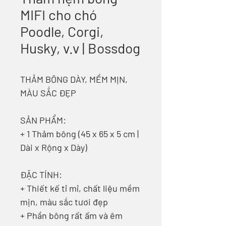
MIFI cho chó
Poodle, Corgi,
Husky, v.v | Bossdog
THẢM BÔNG DÀY, MỀM MỊN,
MÀU SẮC ĐẸP
SẢN PHẨM:
+ 1 Thảm bông (45 x 65 x 5 cm |
Dài x Rộng x Dày)
ĐẶC TÍNH:
+ Thiết kế tỉ mỉ, chất liệu mềm
mịn, màu sắc tươi đẹp
+ Phần bông rất ấm và êm