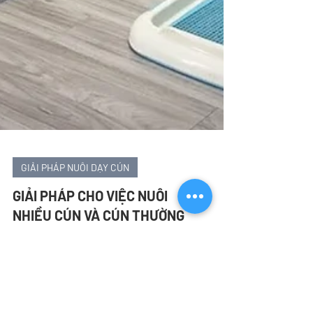
GIẢI PHÁP NUÔI DẠY CÚN
GIẢI PHÁP CHO VIỆC NUÔI
NHIỀU CÚN VÀ CÚN THƯỜNG
XUYÊN CẮN NHAU
Mục lục Tại sao cún một nhà cắn nhau Giải pháp cho
bạn Việc cắn nhau như vậy xảy ra thường xuyên trong
thế giới tự nhiên của loài chó. Khi nuôi trong nhà,