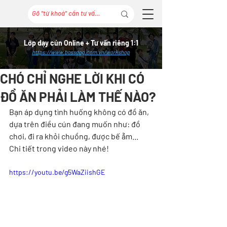
Lớp dạy cún Online + Tư vấn riêng 1:1
https://www.bossdog.com.vn/workshop
CHÓ CHỈ NGHE LỜI KHI CÓ
ĐỒ ĂN PHẢI LÀM THẾ NÀO?
Bạn áp dụng tình huống không có đồ ăn, 
dựa trên điều cún đang muốn như: đồ 
chơi, đi ra khỏi chuồng, được bế ẵm...
Chi tiết trong video này nhé!
https://youtu.be/g5WaZiishGE