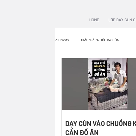
HOME
LỚP DẠY CÚN O
All Posts
GIẢI PHÁP NUÔI DẠY CÚN
DẠY CÚN VÀO CHUỒNG 
CẦN ĐỒ ĂN