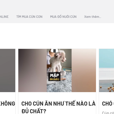
NLINE
TÌM MUA CÚN CON
MUA ĐỒ NUÔI CÚN
Xem thêm..
KHÔNG
CHO CÚN ĂN NHƯ THẾ NÀO LÀ
CHÓ 
ĐỦ CHẤT?
Cún có