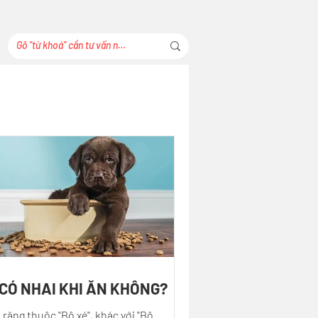
CÓ NHAI KHI ĂN KHÔNG?
 răng thuộc "Bộ xé", khác với "Bộ