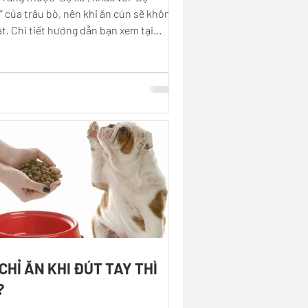
" của trâu bò, nên khi ăn cún sẽ không
át. Chi tiết hướng dẫn bạn xem tại
ày...
CHỈ ĂN KHI ĐÚT TAY THÌ
?