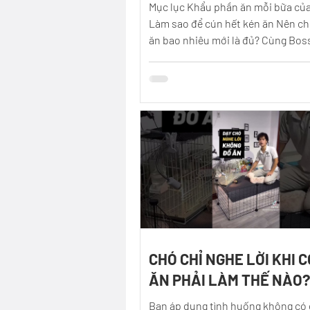
Mục lục Khẩu phần ăn mỗi bữa củ
Làm sao để cún hết kén ăn Nên ch
ăn bao nhiêu mới là đủ? Cùng Bos
hiểu nhé. Khẩu...
CHÓ CHỈ NGHE LỜI KHI 
ĂN PHẢI LÀM THẾ NÀO?
Bạn áp dụng tình huống không có 