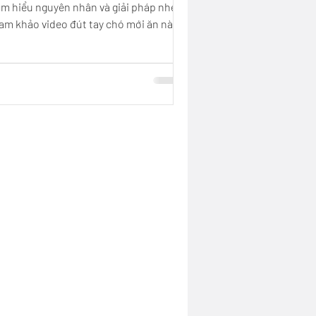
ìm hiểu nguyên nhân và giải pháp nhé!
am khảo video đút tay chó mới ăn này