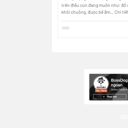
trên điều cún đang muốn như: đồ c
khỏi chuồng, được bế ẵm... Chi tiế
video...
CÙ