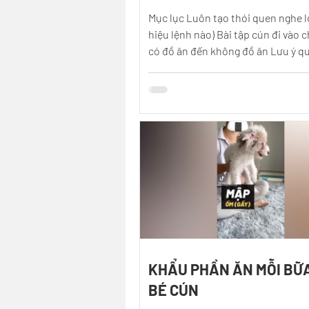
Mục lục Luôn tạo thói quen nghe lờ
hiệu lệnh nào) Bài tập cún đi vào 
có đồ ăn đến không đồ ăn Lưu ý q
1. Luôn...
KHẨU PHẦN ĂN MỖI BỮ
BÉ CÚN