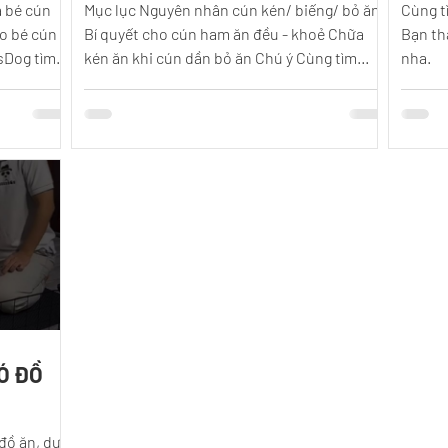
a bé cún
Mục lục Nguyên nhân cún kén/ biếng/ bỏ ăn
Cùng t
o bé cún
Bí quyết cho cún ham ăn đều - khoẻ Chữa
Bạn th
sDog tìm
kén ăn khi cún dần bỏ ăn Chú ý Cùng tìm
nha.
hiểu nguyên nhân và giải pháp cho tình trạng
cún nhà bạn kén ăn dù không thay đổi đồ ăn
nhé! 1. Nguyên nhân cún kén/ biếng/ bỏ ăn
Có sự thay đổi sinh lý trong cơ thể (thay
răng, tới kỳ động dục, dậy thì, cạo lông...) Sức
khoẻ ảnh hưởng nhỏ (thời tiết thay đổi, rối
loạn tiêu hoá nhẹ, ăn trúng đồ mới lạ nhưng
không ói...) --> An toàn (chỉ hơi khó ăn trong
CÓ ĐỒ
đồ ăn, dựa