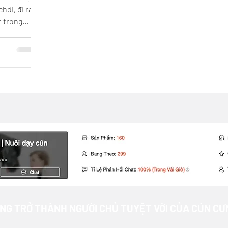
hơi, đi ra
t trong
NG TRỞ THÀNH NGƯỜI CHỦ TUYỆT VỜI CỦA CÚN CƯ