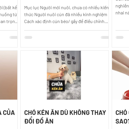
nghiền
i (bất kể
Mục lục Người mới nuôi, chưa có nhiều kiến
nhai n
chuồng từ
thức Người nuôi cún đã nhiều kinh nghiệm
video n
uan trọng
Cách xác định cún béo/ gầy để điều chỉnh
khẩu phần ăn Các vấn đề về kén - biếng - bỏ
ăn Mỗi bé cún có cơ thể với khả năng hấp thụ
khác nhau, gen mạnh yếu khác nhau, nên
việc áp dụng công thức ăn sẽ không đảm bảo
đúng 100% sức khoẻ tốt nhất, và các số liệu
công thức cũng khá rối cho người mới nuôi
cún. Để thực tế nhất, sau một thời gian nuôi
6 tháng - 1 năm, bạn cho cún đi xét nghiệm
các chỉ số
A CỦA
CHÓ KÉN ĂN DÙ KHÔNG THAY
CHÓ 
ĐỔI ĐỒ ĂN
SAO