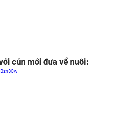
 với cún mới đưa về nuôi:
3KBzn8Cw