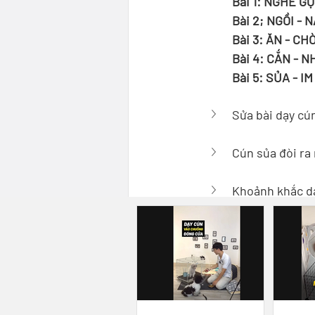
Bài 1: NGHE GỌ
Bài 2; NGỒI - 
Bài 3: ĂN - CH
Bài 4: CẮN - N
Bài 5: SỦA - I
Sửa bài dạy cú
Cún sủa đòi ra 
Khoảnh khắc dạ