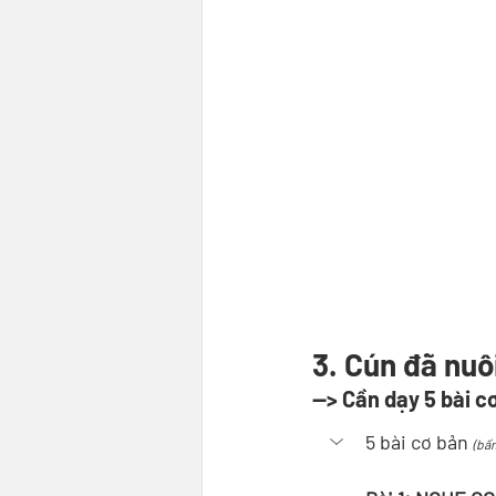
3. Cún đã nuôi
--> Cần dạy 5 bài c
5 bài cơ bản 
(bấ