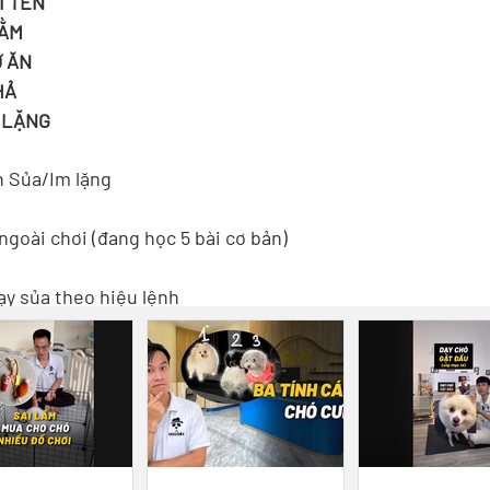
I TÊN
NẰM
Ờ ĂN
HẢ
M LẶNG
n Sủa/Im lặng
ngoài chơi (đang học 5 bài cơ bản)
y sủa theo hiệu lệnh