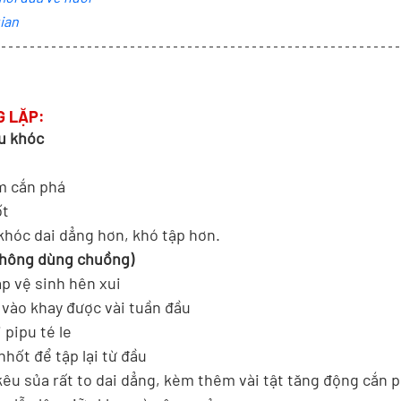
gian
G LẶP:
u khóc 
ếm cắn phá 
t 
khóc dai dẳng hơn, khó tập hơn.
không dùng chuồng) 
ập vệ sinh hên xui
 vào khay được vài tuần đầu 
 pipu té le 
 nhốt để tập lại từ đầu 
kêu sủa rất to dai dẳng, kèm thêm vài tật tăng động cắn 