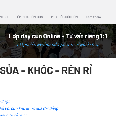
NLINE
TÌM MUA CÚN CON
MUA ĐỒ NUÔI CÚN
Xem thêm..
Lớp dạy cún Online + Tư vấn riêng 1:1
https://www.bossdog.com.vn/workshop
SỦA - KHÓC - RÊN RỈ
m được
ối với cún kêu khóc quá dai dẳng
mới đưa về nuôi