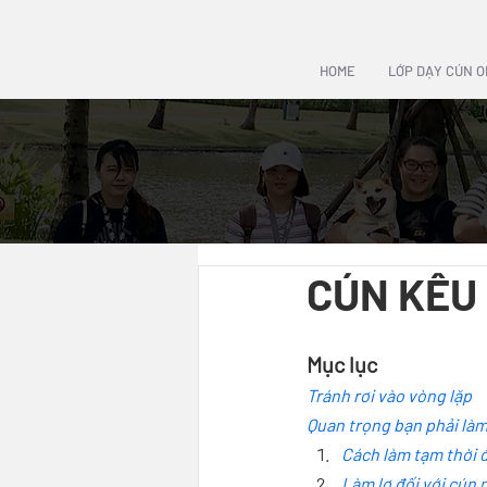
HOME
LỚP DẠY CÚN O
CÚN KÊU 
Mục lục
Tránh rơi vào vòng lặp
Quan trọng bạn phải là
Cách làm tạm thời đ
Làm lơ đối với cún 