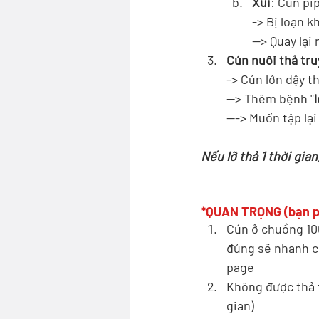
Xui
: Cún pi
-> Bị loạn k
--> Quay lại
Cún nuôi thả tru
-> Cún lớn dậy th
--> Thêm bệnh "
---> Muốn tập lại
Nếu lỡ thả 1 thời gia
*QUAN TRỌNG (bạn p
Cún ở chuồng 100
đúng sẽ nhanh ch
page
Không được thả t
gian)