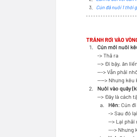
Cún đã nuôi 1 thời 
TRÁNH RƠI VÀO VÒN
Cún mới nuôi kê
-> Thả ra 
--> Đi bậy, ăn li
---> Vẫn phải nhố
----> Nhưng kêu 
Nuôi vào quây (
--> Đây là cách t
Hên
: Cún đi
-> Sau đó lại
--> Lại phải
---> Nhưng 