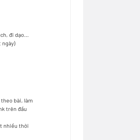
h, đi dạo... 
t ngày)
theo bài, làm 
nk trên đầu 
 nhiều thời 