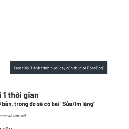
Xem tiếp "Hành trình nuôi dạy cún thực tế BossDog"
 1 thời gian 
ơ bản, trong đó sẽ có bài "Sủa/Im lặng"
m vào để xem nhé)