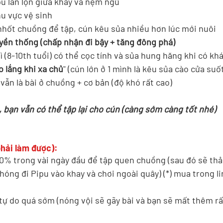
pu lẫn lộn giữa khay và nệm ngủ  
hu vực vệ sinh 
 nhốt chuồng để tập, cún kêu sủa nhiều hơn lúc mới nuôi 
yền thống (chấp nhận đi bậy + tăng đông phá) 
ì (8-10th tuổi) có thể cọc tính và sủa hung hăng khi có khác
lo lắng khi xa chủ
" (cún lớn ở 1 mình là kêu sủa cào cửa suố
 vẫn là bài ở chuồng + cơ bản (độ khó rất cao)
n, bạn vẫn có thể tập lại cho cún (càng sớm càng tốt nhé)
hải làm được):
% trong vài ngày đầu để tập quen chuồng (sau đó sẽ thả 
óng đi Pipu vào khay và chơi ngoài quây) (*) mua trong li
ự do quá sớm (nóng vội sẽ gãy bài và bạn sẽ mất thêm rất